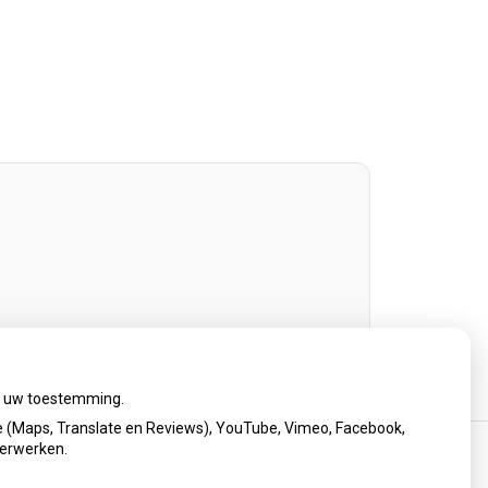
ij uw toestemming.
 (Maps, Translate en Reviews), YouTube, Vimeo, Facebook,
verwerken.
cy verklaring
|
Cookie-instellingen
|
Voorwaarden