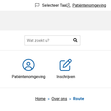
Selecteer Taal
Patiëntenomgeving
Zoeken
eer
ubmenu
Patiëntenomgeving
Inschrijven
Home
Over ons
Route