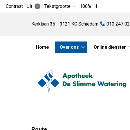
Tekst
Tekst
Contrast
Tekstgrootte
100%
Uit
verkleinen
vergroten
Apotheek
met
met
De
Kerklaan
35
3121 KC
Schiedam
Tel:
010 247 02
10%
10%
Slimme
Watering
Hoofdmenu
Home
Over ons
Online diensten
Over
ons
submenu
Route