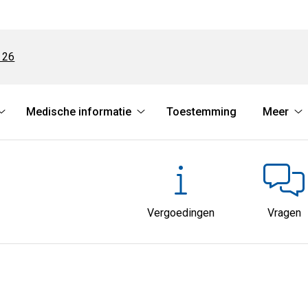
 26
Medische informatie
Toestemming
Meer
Online
Medische
M
diensten
informatie
s
submenu
submenu
Vergoedingen
Vragen