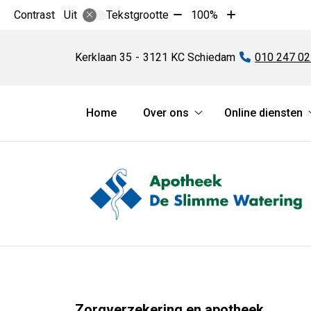
Tekst
Tekst
Contrast
Tekstgrootte
100%
Uit
verkleinen
vergroten
Apotheek
met
met
De
Kerklaan
35
3121 KC
Schiedam
Tel:
010 247 02
10%
10%
Slimme
Watering
Hoofdmenu
Home
Over ons
Online diensten
Over
ons
submenu
Zorgverzekering en apotheek