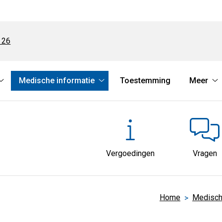
 26
Medische informatie
Toestemming
Meer
Online
Medische
M
diensten
informatie
s
submenu
submenu
Vergoedingen
Vragen
Home
Medisch