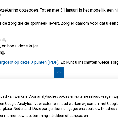
rzekering opzeggen. Tot en met 31 januari is het mogelijk een ni
?
r de zorg die de apotheek levert. Zorg er daarom voor dat u een
alt;
en hoe u deze krijgt;
ng.
vergoedt op deze 3 punten (PDF).
Zo kunt u inschatten welke zorg
apotheekdeslimmewatering@ezorg.nl
Priva
goed kan werken. Voor analytische cookies en externe inhoud vragen w
n Google Analytics. Voor externe inhoud werken wij samen met Google
 ZorgkaartNederland. Deze partijen kunnen gegevens zoals uw IP-adres 
ieder moment uw toestemming intrekken of aanpassen.